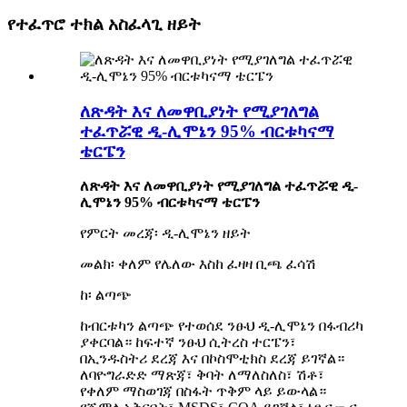
የተፈጥሮ ተክል አስፈላጊ ዘይት
ለጽዳት እና ለመዋቢያነት የሚያገለግል
ተፈጥሯዊ ዲ-ሊሞኔን 95% ብርቱካናማ
ቴርፔን
ለጽዳት እና ለመዋቢያነት የሚያገለግል ተፈጥሯዊ ዲ-
ሊሞኔን 95% ብርቱካናማ ቴርፔን
የምርት መረጃ፡ ዲ-ሊሞኔን ዘይት
መልክ፡ ቀለም የሌለው እስከ ፈዛዛ ቢጫ ፈሳሽ
ከ፡ ልጣጭ
ከብርቱካን ልጣጭ የተወሰደ ንፁህ ዲ-ሊሞኔን በፋብሪካ
ያቀርባል። ከፍተኛ ንፁህ ሲትረስ ተርፔን፣
በኢንዱስትሪ ደረጃ እና በኮስሞቲክስ ደረጃ ይገኛል።
ለባዮግራድድ ማጽጃ፣ ቅባት ለማለስለስ፣ ሽቶ፣
የቀለም ማስወገጃ በስፋት ጥቅም ላይ ይውላል።