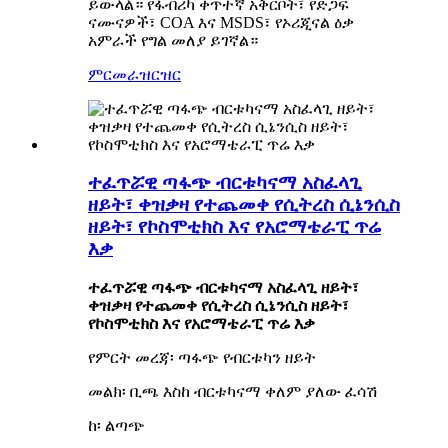
ይውላል። የፋብሪካ ቀጥተኛ አቅርቦት፣ የድጋፍ
ናሙናዎች፣ COA እና MSDS፣ የኦሪጂናል ዕቃ
አምራች የግል መለያ ይገኛል።
ምርመራ
ዝርዝር
ተፈጥሯዊ ጣፋጭ ብርቱካናማ አስፈላጊ
ዘይት፣ ቀዝቃዛ የተጨመቀ የሲትረስ ሲኔንሲስ
ዘይት፣ የኮስሞቲክስ እና የአሮማቴራፒ ጥሬ
እቃ
ተፈጥሯዊ ጣፋጭ ብርቱካናማ አስፈላጊ ዘይት፣
ቀዝቃዛ የተጨመቀ የሲትረስ ሲኔንሲስ ዘይት፣
የኮስሞቲክስ እና የአሮማቴራፒ ጥሬ እቃ
የምርት መረጃ፡ ጣፋጭ የብርቱካን ዘይት
መልክ፡ ቢጫ እስከ ብርቱካናማ ቀለም ያለው ፈሳሽ
ከ፡ ልጣጭ