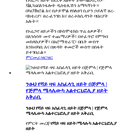
የኦሬጋኖ ዘይት ከደረቅ እፅዋት ይወጣል
ኦሪጋነም
ቫልጋሬ
በእንፋሎት ዲስቲሌሽን አማካኝነት።
በካርቫክሮል እና በታይሞል የበለፀገ ሲሆን ኃይለኛ ፀረ-
ባክቴሪያ፣ ፀረ-ፈንገስ እና ፀረ-ኦክሲዳንት ባህሪያት
አሉት።
የኦሬጋኖ ዘይታችን በኮስሞቲክስ ጥሬ ዕቃዎች፣
በእንስሳት መኖ ተጨማሪዎች፣ በተፈጥሮ የምግብ
መከላከያዎች፣ በአሮማቴራፒ፣ በቤት ውስጥ
እንክብካቤ እና በጽዳት ቀመሮች ውስጥ በስፋት
ይተገበራል።
ምርመራ
ዝርዝር
ንፁህ የሻይ ዛፍ አስፈላጊ ዘይት በጅምላ |
የጅምላ ሜላሌውካ አልተርኒፎሊያ ዘይት
አቅራቢ
ንፁህ የሻይ ዛፍ አስፈላጊ ዘይት በጅምላ | የጅምላ
ሜላሌውካ አልተርኒፎሊያ ዘይት አቅራቢ
የምርት መረጃ፡
የሻይ ዛፍ ዘይት/ሜላሉካ አልተርኒፎሊያ
ዘይት