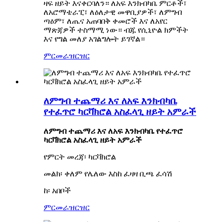
ዛፍ ዘይት እናቀርባለን። ለአፍ እንክብካቤ ምርቶች፣
ለአሮማቴራፒ፣ ለዕለታዊ መዋቢያዎች፣ ለምግብ
ጣዕም፣ ለጤና አጠባበቅ ቀመሮች እና ለአየር
ማጽጃዎች ተስማሚ ነው። ብጁ የሲኒዮል ክምችት
እና የግል መለያ አገልግሎት ይገኛል።
ምርመራ
ዝርዝር
ለምግብ ተጨማሪ እና ለአፍ እንክብካቤ
የተፈጥሮ ካርቫክሮል አስፈላጊ ዘይት አምራች
ለምግብ ተጨማሪ እና ለአፍ እንክብካቤ የተፈጥሮ
ካርቫክሮል አስፈላጊ ዘይት አምራች
የምርት መረጃ፡ ካርቫክሮል
መልክ፡ ቀለም የሌለው እስከ ፈዛዛ ቢጫ ፈሳሽ
ከ፡ አበቦች
ምርመራ
ዝርዝር