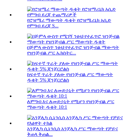
የሮዝሜሪ ማውጣት ዱቄት የሮዝሜሪኒክ አሲድ
የምግብ ደረጃ S...
በጅምላ ውስጥ ንፁህ የተፈጥሮ ዝንጅብል ማውጣት
የዝንጅብል ሥር ኤክስትር...
ከፍተኛ ጥራት ያለው የዝንጅብል ሥር ማውጣት
ዱቄት 5% ጂንጀርሮልስ
ለምግብ እና ለመድኃኒት የሚሆን የዝንጅብል ሥር
ማውጣት ዱቄት 10:1
አንጀሊካ ሲኔንሲስ አንጀሊካ ሥር ማውጣት የቻይና
ቅጠላ ቅጠል...