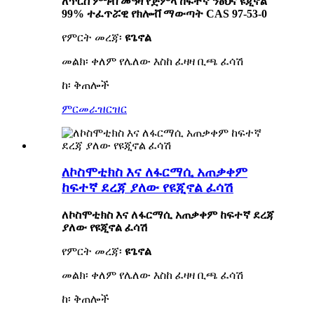
ለጥርስ ምግብ መዓዛ የጅምላ ከፍተኛ ንፅህና ዩጂኖል
99% ተፈጥሯዊ የክሎቭ ማውጣት CAS 97-53-0
የምርት መረጃ፡
ዩጌኖል
መልክ፡ ቀለም የሌለው እስከ ፈዛዛ ቢጫ ፈሳሽ
ከ፡ ቅጠሎች
ምርመራ
ዝርዝር
ለኮስሞቲክስ እና ለፋርማሲ አጠቃቀም
ከፍተኛ ደረጃ ያለው የዩጂኖል ፈሳሽ
ለኮስሞቲክስ እና ለፋርማሲ አጠቃቀም ከፍተኛ ደረጃ
ያለው የዩጂኖል ፈሳሽ
የምርት መረጃ፡
ዩጌኖል
መልክ፡ ቀለም የሌለው እስከ ፈዛዛ ቢጫ ፈሳሽ
ከ፡ ቅጠሎች