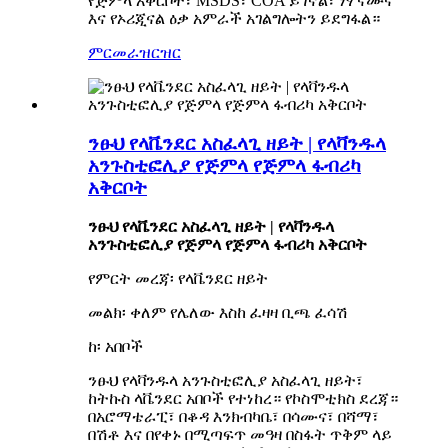
የጅምላ አቅርቦት፣ MSDS፣ COA ይገኛል፣ ነፃ ናሙና
እና የኦሪጂናል ዕቃ አምራች አገልግሎትን ይደግፋል።
ምርመራ
ዝርዝር
ንፁህ የላቬንደር አስፈላጊ ዘይት | የላቫንዱላ
አንጉስቲፎሊያ የጅምላ የጅምላ ፋብሪካ
አቅርቦት
ንፁህ የላቬንደር አስፈላጊ ዘይት | የላቫንዱላ
አንጉስቲፎሊያ የጅምላ የጅምላ ፋብሪካ አቅርቦት
የምርት መረጃ፡ የላቬንደር ዘይት
መልክ፡ ቀለም የሌለው እስከ ፈዛዛ ቢጫ ፈሳሽ
ከ፡ አበቦች
ንፁህ የላቫንዱላ አንጉስቲፎሊያ አስፈላጊ ዘይት፣
ከትኩስ ላቬንደር አበቦች የተነከረ። የኮስሞቲክስ ደረጃ።
በአሮማቴራፒ፣ በቆዳ እንክብካቤ፣ በሳሙና፣ በሻማ፣
በሽቶ እና በየቀኑ በሚጣፍጥ መዓዛ በስፋት ጥቅም ላይ