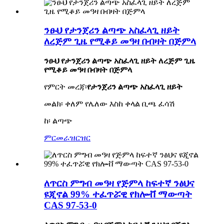
ንፁህ የታንጀሪን ልጣጭ አስፈላጊ ዘይት
ለረጅም ጊዜ የሚቆይ መዓዛ በብዛት በጅምላ
ንፁህ የታንጀሪን ልጣጭ አስፈላጊ ዘይት ለረጅም ጊዜ
የሚቆይ መዓዛ በብዛት በጅምላ
የምርት መረጃ፡
የታንጀሪን ልጣጭ አስፈላጊ ዘይት
መልክ፡ ቀለም የሌለው እስከ ቀላል ቢጫ ፈሳሽ
ከ፡ ልጣጭ
ምርመራ
ዝርዝር
ለጥርስ ምግብ መዓዛ የጅምላ ከፍተኛ ንፅህና
ዩጂኖል 99% ተፈጥሯዊ የክሎቭ ማውጣት
CAS 97-53-0