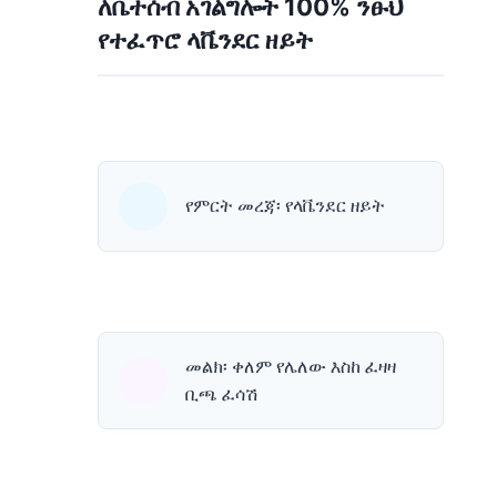
ለቤተሰብ አገልግሎት 100% ንፁህ
የተፈጥሮ ላቬንደር ዘይት
የምርት መረጃ፡ የላቬንደር ዘይት
መልክ፡ ቀለም የሌለው እስከ ፈዛዛ
ቢጫ ፈሳሽ