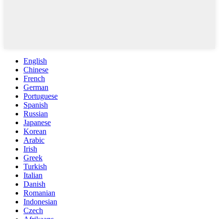
English
Chinese
French
German
Portuguese
Spanish
Russian
Japanese
Korean
Arabic
Irish
Greek
Turkish
Italian
Danish
Romanian
Indonesian
Czech