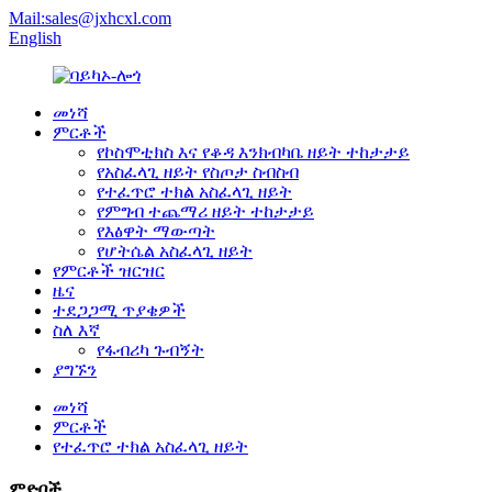
Mail:sales@jxhcxl.com
English
መነሻ
ምርቶች
የኮስሞቲክስ እና የቆዳ እንክብካቤ ዘይት ተከታታይ
የአስፈላጊ ዘይት የስጦታ ስብስብ
የተፈጥሮ ተክል አስፈላጊ ዘይት
የምግብ ተጨማሪ ዘይት ተከታታይ
የእፅዋት ማውጣት
የሆትሴል አስፈላጊ ዘይት
የምርቶች ዝርዝር
ዜና
ተደጋጋሚ ጥያቄዎች
ስለ እኛ
የፋብሪካ ጉብኝት
ያግኙን
መነሻ
ምርቶች
የተፈጥሮ ተክል አስፈላጊ ዘይት
ምድቦች