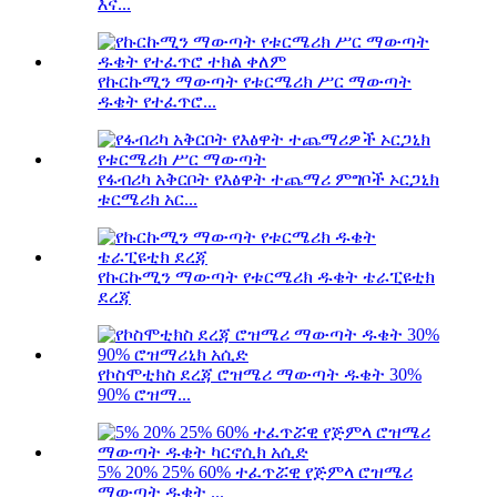
እና...
የኩርኩሚን ማውጣት የቱርሜሪክ ሥር ማውጣት
ዱቄት የተፈጥሮ...
የፋብሪካ አቅርቦት የእፅዋት ተጨማሪ ምግቦች ኦርጋኒክ
ቱርሜሪክ አር...
የኩርኩሚን ማውጣት የቱርሜሪክ ዱቄት ቴራፒዩቲክ
ደረጃ
የኮስሞቲክስ ደረጃ ሮዝሜሪ ማውጣት ዱቄት 30%
90% ሮዝማ...
5% 20% 25% 60% ተፈጥሯዊ የጅምላ ሮዝሜሪ
ማውጣት ዱቄት ...