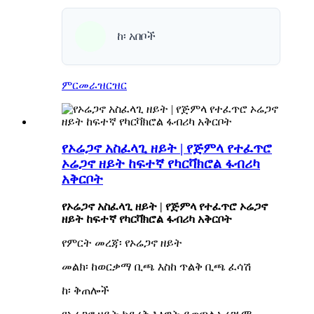
ከ፡ አበቦች
ምርመራ
ዝርዝር
የኦሬጋኖ አስፈላጊ ዘይት | የጅምላ የተፈጥሮ
ኦሬጋኖ ዘይት ከፍተኛ የካርቫክሮል ፋብሪካ
አቅርቦት
የኦሬጋኖ አስፈላጊ ዘይት | የጅምላ የተፈጥሮ ኦሬጋኖ
ዘይት ከፍተኛ የካርቫክሮል ፋብሪካ አቅርቦት
የምርት መረጃ፡ የኦሬጋኖ ዘይት
መልክ፡ ከወርቃማ ቢጫ እስከ ጥልቅ ቢጫ ፈሳሽ
ከ፡ ቅጠሎች