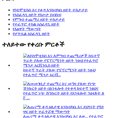
የኮስሞቲክስ እና የቆዳ እንክብካቤ ዘይት ተከታታይ
የአስፈላጊ ዘይት የስጦታ ስብስብ
የምግብ ተጨማሪ ዘይት ተከታታይ
የተፈጥሮ ተክል አስፈላጊ ዘይት
የእፅዋት ማውጣት
የሆትሴል አስፈላጊ ዘይት
ተለይተው የቀረቡ ምርቶች
ከፍተኛ ጥራት ያለው የፔፐርሚንት ዘይት ንፁህ
የተፈጥሮ ሜንታ አርቭ...
የተፈጥሮ ነጭ ሽንኩርት ዘይት የእንፋሎት ንፁህነት ለ
F ...
ለጤናማ ቆዳ ዕለታዊ እንክብካቤ እና ለወ... የተፈጥሮ