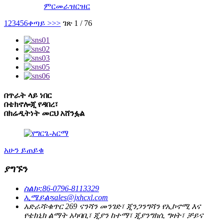
ምርመራ
ዝርዝር
1
2
3
4
5
6
ቀጣይ >
>>
ገጽ 1 / 76
በጥራት ላይ ነበር
በቴክኖሎጂ የዳበረ፣
በክሬዲትነት መርህ አሸንፏል
አሁን ይጠይቁ
ያግኙን
ስልክ፡
:86-0796-8113329
ኢሜይል፡
sales@jxhcxl.com
አድራሻ፡
ቁጥር 269 ናንሻን መንገድ፣ ጂንጋንግሻን የኢኮኖሚ እና
የቴክኒክ ልማት አካባቢ፣ ጂያን ከተማ፣ ጂያንግክሲ ግዛት፣ ቻይና