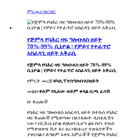
ምርመራ
ዝርዝር
የጅምላ የባሕር ዛፍ ግሎቡለስ ዘይት
70%-99% ሲኒዮል | የቻይና የተፈጥሮ
አስፈላጊ ዘይት አቅራቢ
የጅምላ የባሕር ዛፍ ግሎቡለስ ዘይት 70%-99%
ሲኒዮል | የቻይና የተፈጥሮ አስፈላጊ ዘይት አቅራቢ
የምርት መረጃ፡
ዩካሊፕተስ
ግሎቡለስ
ዘይት
መልክ፡
ቀለም የሌለው ወይም ቀላል ቢጫ ፈሳሽ
ከ፡ ቅጠሎች
የባሕር ዛፍ ግሎቡለስ አስፈላጊ ዘይት ከትኩስ የባሕር
ዛፍ ቅጠሎች የሚወጣው በእንፋሎት ዲስቴሌሽን
ነው። በ1,8-ሲኒዮል የበለፀገ ሲሆን ልዩ የሆነ ትኩስ
የማቀዝቀዝ ሽታ እና ፀረ-ባክቴሪያ ተጽእኖዎችን
ያቀርባል። ለዓለም አቀፍ አምራቾች የጅምላ የባሕር