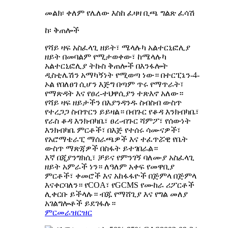
መልክ፡ ቀለም የሌለው እስከ ፈዛዛ ቢጫ ግልጽ ፈሳሽ
ከ፡ ቅጠሎች
የሻይ ዛፍ አስፈላጊ ዘይት፣ ሜላሉካ አልተርኒፎሊያ
ዘይት በመባልም የሚታወቀው፣ ከሜላሉካ
አልተርኒፎሊያ ትኩስ ቅጠሎች በእንፋሎት
ዲስቲሌሽን አማካኝነት የሚወጣ ነው። በተርፒኔን-4-
ኦል የበለፀገ ሲሆን እጅግ በጣም ጥሩ የማጥራት፣
የማጽዳት እና የፀረ-ተህዋሲያን ተጽእኖ አለው።
የሻይ ዛፍ ዘይታችን በእያንዳንዱ ስብስብ ውስጥ
የተረጋጋ ስብጥርን ይይዛል። በብጉር የቆዳ እንክብካቤ፣
የራስ ቆዳ እንክብካቤ፣ ፀረ-ብጉር ሻምፖ፣ የሰውነት
እንክብካቤ ምርቶች፣ በእጅ የተሰሩ ሳሙናዎች፣
የአሮማቴራፒ ማሰራጫዎች እና ተፈጥሯዊ የቤት
ውስጥ ማጽጃዎች በስፋት ይተገበራል።
እኛ በጂያንግክሲ፣ ቻይና የምንገኝ ባለሙያ አስፈላጊ
ዘይት አምራች ነን። ለዓለም አቀፍ የመዋቢያ
ምርቶች፣ ቀመሮች እና አከፋፋዮች በጅምላ በጅምላ
እናቀርባለን። የCOA፣ የGCMS የሙከራ ሪፖርቶች
ሊቀርቡ ይችላሉ። ብጁ የማሸጊያ እና የግል መለያ
አገልግሎቶች ይደገፋሉ።
ምርመራ
ዝርዝር