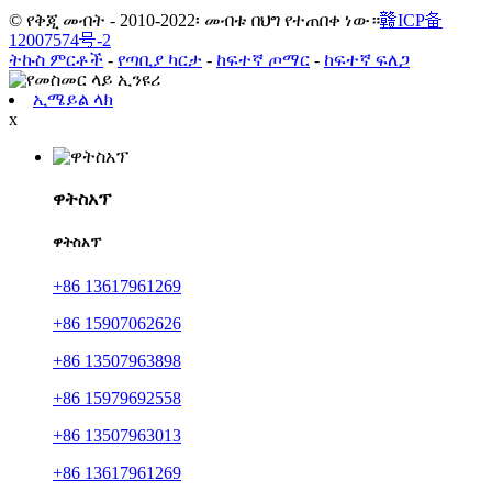
© የቅጂ መብት - 2010-2022፡ መብቱ በህግ የተጠበቀ ነው።
赣ICP备
12007574号-2
ትኩስ ምርቶች
-
የጣቢያ ካርታ
-
ከፍተኛ ጦማር
-
ከፍተኛ ፍለጋ
ኢሜይል ላክ
x
ዋትስአፕ
ዋትስአፕ
+86 13617961269
+86 15907062626
+86 13507963898
+86 15979692558
+86 13507963013
+86 13617961269