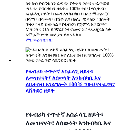
ከትኩስ የብርቱካን ልጣጭ የተቀዳ ንፁህ ተፈጥሯዊ
ጣፋጭ የብርቱካን ዘይት። 100% ንፁህ የሲትረስ
አስፈላጊ ዘይት፣ በቆዳ እንክብካቤ፣ በአሮማቴራፒ፣
በሻማ፣ በሳሙና፣ በሽቶ እና በዕለታዊ ጣዕም በስፋት
ጥቅም ላይ ይውላል። የፋብሪካ የጅምላ አቅርቦት፣
MSDS COA ይገኛል፣ ነፃ ናሙና እና የኦሪጂናል ዕቃ
አምራች የግል መለያን ይደግፋል።
ምርመራ
ዝርዝር
የፋብሪካ ቀጥተኛ አስፈላጊ ዘይት፣
ለመዝናናት፣ ለሰውነት እንክብካቤ እና
ለቤተሰብ አገልግሎት 100% ንፁህ የተፈጥሮ
ላቬንደር ዘይት
የፋብሪካ ቀጥተኛ አስፈላጊ ዘይት፣
ለመዝናናት፣ ለሰውነት እንክብካቤ እና