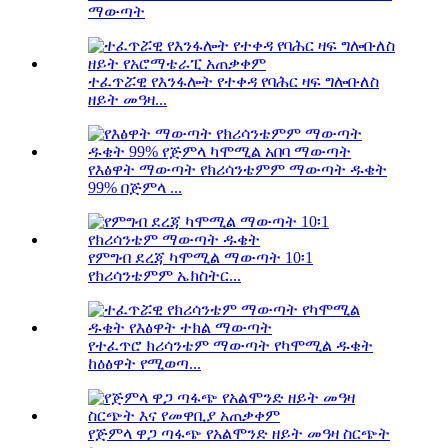
ማውጣት
ተፈጥሯዊ የእንፋሎት የተቀዳ የባሕር ዛፍ ግሎቡለስ
ዘይት መዓዛ...
የእፅዋት ማውጣት የክሪሳንቴምም ማውጣት ዱቄት
99% በጅምላ ...
የምግብ ደረጃ ካሞሚል ማውጣት 10፡1
የክሪሳንቴምም ኤክስትር...
የተፈጥሮ ክሪሳንቴም ማውጣት የካሞሚል ዱቄት
ከዕፅዋት የሚወጣ...
የጅምላ ዋጋ ጣፋጭ የአልሞንድ ዘይት መዓዛ ስርጭት