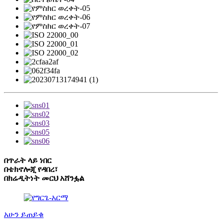
በጥራት ላይ ነበር
በቴክኖሎጂ የዳበረ፣
በክሬዲትነት መርህ አሸንፏል
አሁን ይጠይቁ