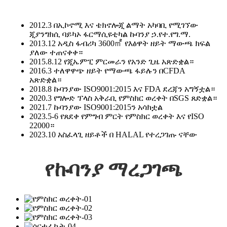
2012.3 በኢኮኖሚ እና ቴክኖሎጂ ልማት አካባቢ የሚገኘው
ጂያንግክሲ ባይካኦ ፋርማሲዩቲካል ኩባንያ ኃ.የተ.የግ.ማ.
2013.12 አዲስ ፋብሪካ 3600㎡ የእፅዋት ዘይት ማውጫ ክፍል
ያለው ተጠናቀቀ።
2015.8.12 የጂኤምፒ ምርመራን የአንድ ጊዜ አጽድቋል።
2016.3 ተለዋዋጭ ዘይት የማውጫ ፋይሉን በCFDA
አጽድቋል።
2018.8 ኩባንያው ISO9001:2015 እና FDA ደረጃን አግኝቷል።
2020.3 የግሎድ ፕላስ አቅራቢ የምስክር ወረቀት በSGS ጸድቋል።
2021.7 ኩባንያው ISO9001:2015ን አሳክቷል
2023.5-6 የጸደቀ የምግብ ምርት የምስክር ወረቀት እና የISO
22000።
2023.10 አስፈላጊ ዘይቶች በ HALAL የተረጋገጡ ናቸው
የኩባንያ ማረጋገጫ