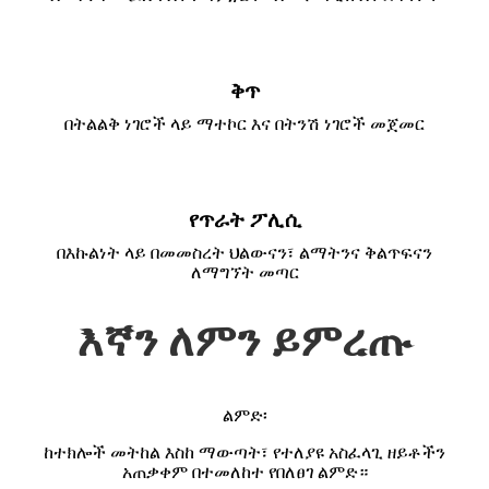
ቅጥ
በትልልቅ ነገሮች ላይ ማተኮር እና በትንሽ ነገሮች መጀመር
የጥራት ፖሊሲ
በእኩልነት ላይ በመመስረት ህልውናን፣ ልማትንና ቅልጥፍናን
ለማግኘት መጣር
እኛን ለምን ይምረጡ
ልምድ፡
ከተክሎች መትከል እስከ ማውጣት፣ የተለያዩ አስፈላጊ ዘይቶችን
አጠቃቀም በተመለከተ የበለፀገ ልምድ።