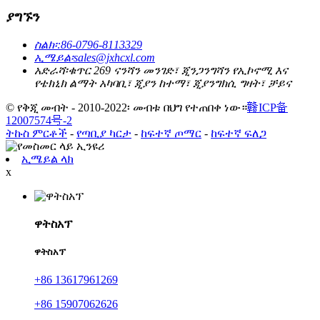
ያግኙን
ስልክ፡
:86-0796-8113329
ኢሜይል፡
sales@jxhcxl.com
አድራሻ፡
ቁጥር 269 ናንሻን መንገድ፣ ጂንጋንግሻን የኢኮኖሚ እና
የቴክኒክ ልማት አካባቢ፣ ጂያን ከተማ፣ ጂያንግክሲ ግዛት፣ ቻይና
© የቅጂ መብት - 2010-2022፡ መብቱ በህግ የተጠበቀ ነው።
赣ICP备
12007574号-2
ትኩስ ምርቶች
-
የጣቢያ ካርታ
-
ከፍተኛ ጦማር
-
ከፍተኛ ፍለጋ
ኢሜይል ላክ
x
ዋትስአፕ
ዋትስአፕ
+86 13617961269
+86 15907062626