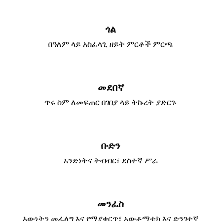
ጎል
በዓለም ላይ አስፈላጊ ዘይት ምርቶች ምርጫ
መደበኛ
ጥሩ ስም ለመፍጠር በገበያ ላይ ትኩረት ያድርጉ
ቡድን
አንድነትና ትብብር፣ ደስተኛ ሥራ
መንፈስ
እውነትን መፈለግ እና የማያቋርጥ፣ አውቶማቲክ እና ድንገተኛ