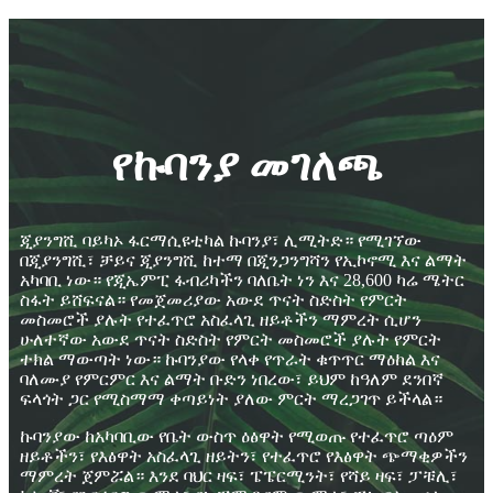
የኩባንያ መገለጫ
ጂያንግሺ ባይካኦ ፋርማሲዩቲካል ኩባንያ፣ ሊሚትድ። የሚገኘው
በጂያንግሺ፣ ቻይና ጂያንግሺ ከተማ በጂንጋንግሻን የኢኮኖሚ እና ልማት
አካባቢ ነው። የጂኤምፒ ፋብሪካችን ባለቤት ነን እና 28,600 ካሬ ሜትር
ስፋት ይሸፍናል። የመጀመሪያው አውደ ጥናት ስድስት የምርት
መስመሮች ያሉት የተፈጥሮ አስፈላጊ ዘይቶችን ማምረት ሲሆን
ሁለተኛው አውደ ጥናት ስድስት የምርት መስመሮች ያሉት የምርት
ተክል ማውጣት ነው። ኩባንያው የላቀ የጥራት ቁጥጥር ማዕከል እና
ባለሙያ የምርምር እና ልማት ቡድን ነበረው፣ ይህም ከዓለም ደንበኛ
ፍላጎት ጋር የሚስማማ ቀጣይነት ያለው ምርት ማረጋገጥ ይችላል።
ኩባንያው ከአካባቢው የቤት ውስጥ ዕፅዋት የሚወጡ የተፈጥሮ ጣዕም
ዘይቶችን፣ የእፅዋት አስፈላጊ ዘይትን፣ የተፈጥሮ የእፅዋት ጭማቂዎችን
ማምረት ጀምሯል። እንደ ባህር ዛፍ፣ ፔፔርሚንት፣ የሻይ ዛፍ፣ ፓቹሊ፣