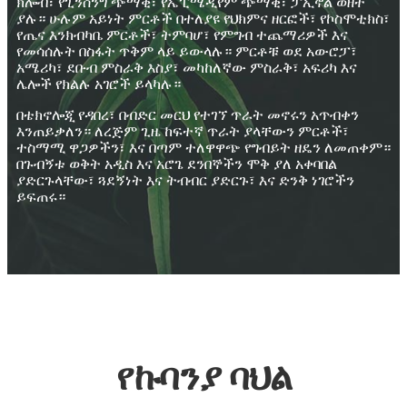
ክሎቭ፣ የጊንሰንግ ጭማቂ፣ የኤፒሜዲየም ጭማቂ፣ ፓኢኖል ወዘተ
ያሉ። ሁሉም አይነት ምርቶች በተለያዩ የህክምና ዘርፎች፣ የኮስሞቲክስ፣
የጤና እንክብካቤ ምርቶች፣ ትምባሆ፣ የምግብ ተጨማሪዎች እና
የመሳሰሉት በስፋት ጥቅም ላይ ይውላሉ። ምርቶቹ ወደ አውሮፓ፣
አሜሪካ፣ ደቡብ ምስራቅ እስያ፣ መካከለኛው ምስራቅ፣ አፍሪካ እና
ሌሎች የክልሉ አገሮች ይላካሉ።
በቴክኖሎጂ የዳበረ፣ በብድር መርህ የተገኘ ጥራት መኖሩን አጥብቀን
እንጠይቃለን። ለረጅም ጊዜ ከፍተኛ ጥራት ያላቸውን ምርቶች፣
ተስማሚ ዋጋዎችን፣ እና በጣም ተለዋዋጭ የግብይት ዘዴን ለመጠቀም።
በጉብኝቱ ወቅት አዲስ እና አሮጌ ደንበኞችን ሞቅ ያለ አቀባበል
ያድርጉላቸው፣ ጓደኝነት እና ትብብር ያድርጉ፣ እና ድንቅ ነገሮችን
ይፍጠሩ።
የኩባንያ ባህል