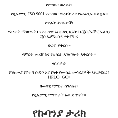
የምስክር ወረቀት፡
የጂኤምፒ. ISO 9001 የምስክር ወረቀት እና የኤፍዲኤ ጸድቋል።
የጥራት ተስፋዎች፡
የእፅዋት ማውጣት፣ የተፈጥሮ አስፈላጊ ዘይት፣ በጂሲ/ኤችፒኤልሲ/
ጂሲኤምኤስዲ የተሞከረ
ድጋፍ ያቅርቡ፦
የምርት መረጃ እና የቴክኒክ አገልግሎት አቅርቦት።
ላቦራቶሪ፡
የባለሙያ የፍተሻ ቡድን እና የላቀ የሙከራ መሳሪያዎች፡ GCMSD፣
HPLC፣ GC።
ዘመናዊ የምርት ሰንሰለት፡
የጂኤምፒ የማጥራት አውደ ጥናት።
የኩባንያ ታሪክ