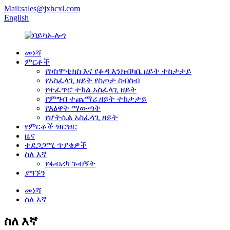
Mail:sales@jxhcxl.com
English
መነሻ
ምርቶች
የኮስሞቲክስ እና የቆዳ እንክብካቤ ዘይት ተከታታይ
የአስፈላጊ ዘይት የስጦታ ስብስብ
የተፈጥሮ ተክል አስፈላጊ ዘይት
የምግብ ተጨማሪ ዘይት ተከታታይ
የእፅዋት ማውጣት
የሆትሴል አስፈላጊ ዘይት
የምርቶች ዝርዝር
ዜና
ተደጋጋሚ ጥያቄዎች
ስለ እኛ
የፋብሪካ ጉብኝት
ያግኙን
መነሻ
ስለ እኛ
ስለ እኛ