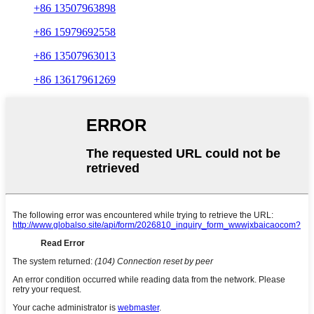
+86 13507963898
+86 15979692558
+86 13507963013
+86 13617961269